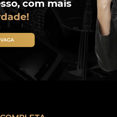
nível do Sucesso, com mais 
rdade!
 VAGA