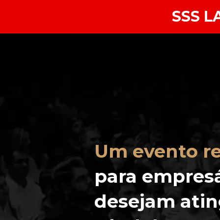
SSS L
Um evento re
para empresá
desejam ating