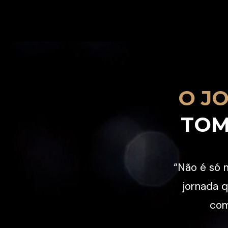
O J
TOM
“Não é só 
jornada q
com