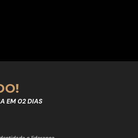
DO!
A EM 02 DIAS
dentidade e liderança