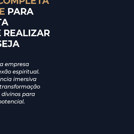
COMPLETA 
E 
PARA 
A 
REALIZAR 
SEJA
ua empresa 
xão espiritual. 
ncia imersiva 
transformação 
divinos para 
otencial.