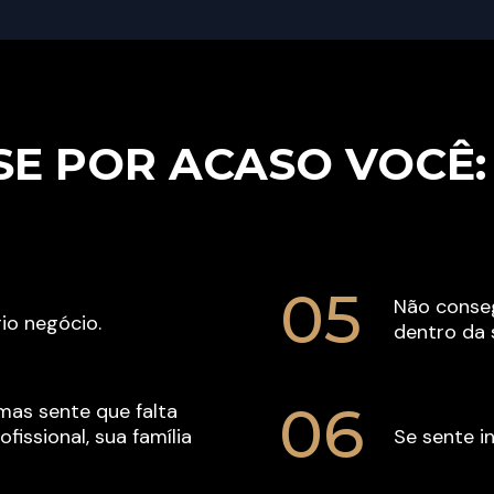
SE POR ACASO VOCÊ:
05
Não conseg
io negócio.
dentro da 
06
mas sente que falta 
fissional, sua família 
Se sente in