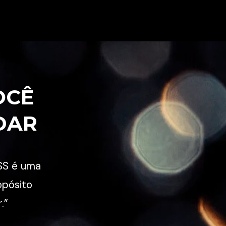
CÊ 
DAR
SS é uma 
pósito 
.”