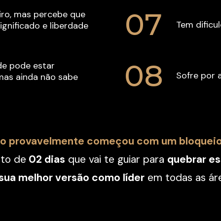
07
iro, mas percebe que 
Tem dificu
gnificado e liberdade 
08
e pode estar 
Sofre por 
as ainda não sabe 
so provavelmente começou com um bloqueio
nto de
 02 dias
 que vai te guiar para 
quebrar es
sua melhor versão como líder
 em todas as áre